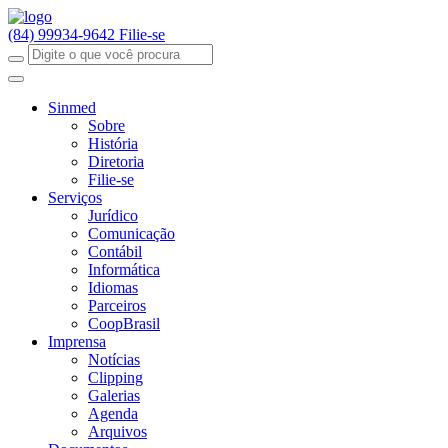
(84) 99934-9642
Filie-se
Sinmed
Sobre
História
Diretoria
Filie-se
Serviços
Jurídico
Comunicação
Contábil
Informática
Idiomas
Parceiros
CoopBrasil
Imprensa
Notícias
Clipping
Galerias
Agenda
Arquivos