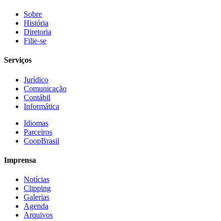
Sobre
História
Diretoria
Filie-se
Serviços
Jurídico
Comunicação
Contábil
Informática
Idiomas
Parceiros
CoopBrasil
Imprensa
Notícias
Clipping
Galerias
Agenda
Arquivos