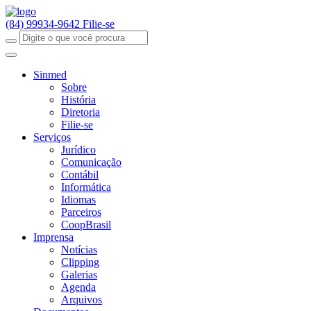
(84) 99934-9642
Filie-se
Sinmed
Sobre
História
Diretoria
Filie-se
Serviços
Jurídico
Comunicação
Contábil
Informática
Idiomas
Parceiros
CoopBrasil
Imprensa
Notícias
Clipping
Galerias
Agenda
Arquivos