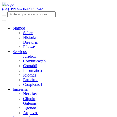
(84) 99934-9642
Filie-se
Sinmed
Sobre
História
Diretoria
Filie-se
Serviços
Jurídico
Comunicação
Contábil
Informática
Idiomas
Parceiros
CoopBrasil
Imprensa
Notícias
Clipping
Galerias
Agenda
Arquivos