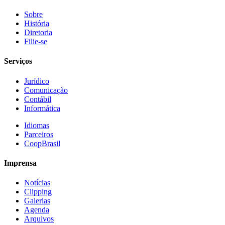
Sobre
História
Diretoria
Filie-se
Serviços
Jurídico
Comunicação
Contábil
Informática
Idiomas
Parceiros
CoopBrasil
Imprensa
Notícias
Clipping
Galerias
Agenda
Arquivos