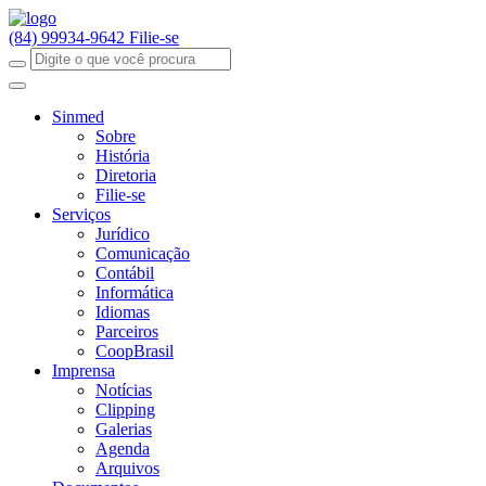
(84) 99934-9642
Filie-se
Sinmed
Sobre
História
Diretoria
Filie-se
Serviços
Jurídico
Comunicação
Contábil
Informática
Idiomas
Parceiros
CoopBrasil
Imprensa
Notícias
Clipping
Galerias
Agenda
Arquivos