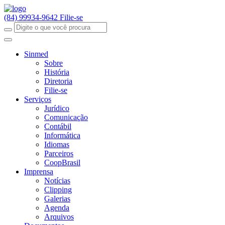
(84) 99934-9642
Filie-se
Sinmed
Sobre
História
Diretoria
Filie-se
Serviços
Jurídico
Comunicação
Contábil
Informática
Idiomas
Parceiros
CoopBrasil
Imprensa
Notícias
Clipping
Galerias
Agenda
Arquivos