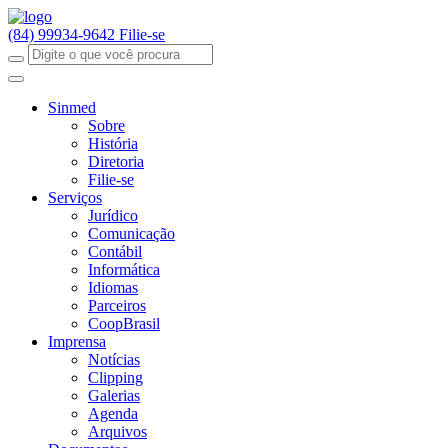
(84) 99934-9642
Filie-se
Sinmed
Sobre
História
Diretoria
Filie-se
Serviços
Jurídico
Comunicação
Contábil
Informática
Idiomas
Parceiros
CoopBrasil
Imprensa
Notícias
Clipping
Galerias
Agenda
Arquivos