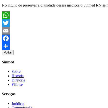
No intuito de preservar a dignidade desses médicos o Sinmed RN se re
WhatsApp
Twitter
Email
Facebook
Voltar
Share
Sinmed
Sobre
História
Diretoria
Filie-se
Serviços
Jurídico
Comunicação