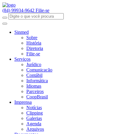
(84) 99934-9642
Filie-se
Sinmed
Sobre
História
Diretoria
Filie-se
Serviços
Jurídico
Comunicação
Contábil
Informática
Idiomas
Parceiros
CoopBrasil
Imprensa
Notícias
Clipping
Galerias
Agenda
Arquivos