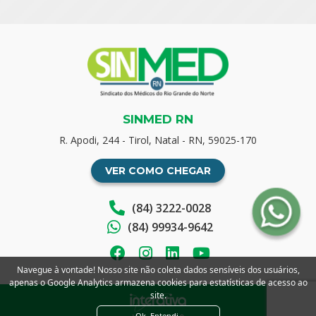
SINMED RN
R. Apodi, 244 - Tirol, Natal - RN, 59025-170
VER COMO CHEGAR
(84) 3222-0028
(84) 99934-9642
Navegue à vontade! Nosso site não coleta dados sensíveis dos usuários,
apenas o Google Analytics armazena cookies para estatísticas de acesso ao
site.
Ok. Entendi.