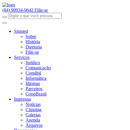
(84) 99934-9642
Filie-se
Sinmed
Sobre
História
Diretoria
Filie-se
Serviços
Jurídico
Comunicação
Contábil
Informática
Idiomas
Parceiros
CoopBrasil
Imprensa
Notícias
Clipping
Galerias
Agenda
Arquivos