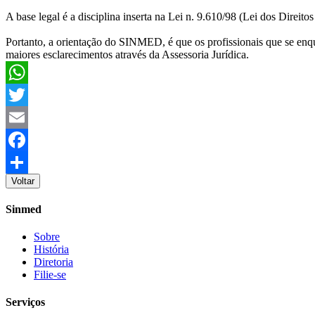
A base legal é a disciplina inserta na Lei n. 9.610/98 (Lei dos Direitos
Portanto, a orientação do SINMED, é que os profissionais que se enqu
maiores esclarecimentos através da Assessoria Jurídica.
WhatsApp
Twitter
Email
Facebook
Voltar
Share
Sinmed
Sobre
História
Diretoria
Filie-se
Serviços