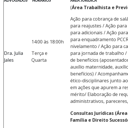
ADVOGADOS
HORÁRIOS
ÁREA JURÍDICA
(
Área Trabalhista e Previ
Ação para cobrança de salá
para reajustes / Ação para 
para adicionais / Ação par
para enquadramento PCCR 
14:00 às 18:00h
nivelamento / Ação para ca
Dra. Julia
Terça e
para jornada de trabalho 
Jales
Quarta
de benefícios (aposentado
auxílio maternidade, auxíli
benefícios) / Acompanham
ético-disciplinares junto 
em ações que apurem a re
mérito/ Elaboração de req
administrativos, pareceres,
Consultas Jurídicas (Área 
Família e Direito Sucessó