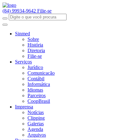
(84) 99934-9642
Filie-se
Sinmed
Sobre
História
Diretoria
Filie-se
Serviços
Jurídico
Comunicação
Contábil
Informática
Idiomas
Parceiros
CoopBrasil
Imprensa
Notícias
Clipping
Galerias
Agenda
Arquivos