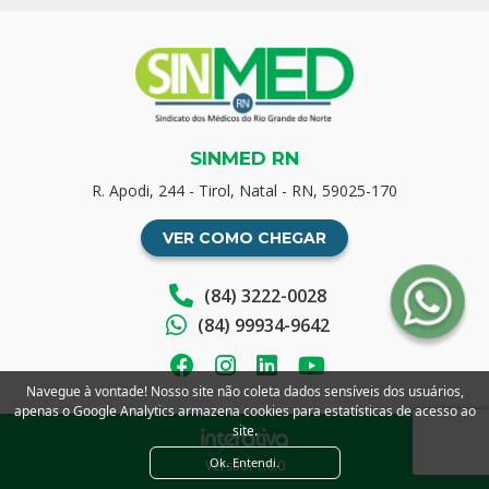
SINMED RN
R. Apodi, 244 - Tirol, Natal - RN, 59025-170
VER COMO CHEGAR
(84) 3222-0028
(84) 99934-9642
Navegue à vontade! Nosso site não coleta dados sensíveis dos usuários,
apenas o Google Analytics armazena cookies para estatísticas de acesso ao
site.
Ok. Entendi.
Versão: 1.0.0