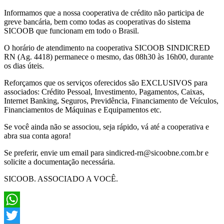
Informamos que a nossa cooperativa de crédito não participa de
greve bancária, bem como tod​a​s as cooperativas do sistema
SICOOB ​que funcionam ​em todo o Brasil.
O horário de atendimento ​n​a cooperativa SICOOB SINDICRED
RN (Ag. 4418) permanece o mesmo, das 08h30 às 16h00, durante ​
os ​dias úteis.
​Reforçamos que os serviços oferecidos são EXCLUSIVOS para
associados: Crédito​ Pessoal​, Investimento, Pagamentos, Caixa​s​,
Internet Banking, Seguros, Previdência, Financiamento ​de Veículos,
Financiamentos de Máquinas e Equipamentos ​etc.
​Se você ainda não se associou, seja rápido, vá até a cooperativa e
abra sua conta agora!
Se preferir, envie um email para sindicred-rn@sicoobne.com.br e
solicite a documentação necessária.​
SICOOB. ASSOCIADO A VOCÊ.
WhatsApp