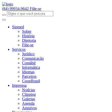
(84) 99934-9642
Filie-se
Sinmed
Sobre
História
Diretoria
Filie-se
Serviços
Jurídico
Comunicação
Contábil
Informática
Idiomas
Parceiros
CoopBrasil
Imprensa
Notícias
Clipping
Galerias
Agenda
Arquivos