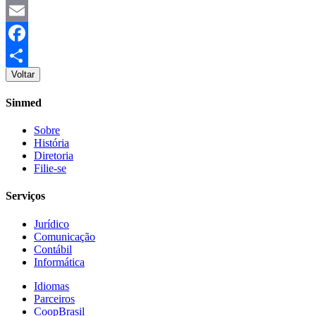
Twitter
Email
Facebook
Voltar
Share
Sinmed
Sobre
História
Diretoria
Filie-se
Serviços
Jurídico
Comunicação
Contábil
Informática
Idiomas
Parceiros
CoopBrasil