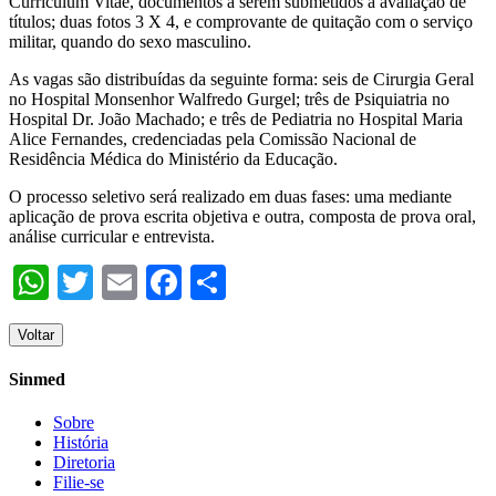
Curriculum Vitae, documentos a serem submetidos à avaliação de
títulos; duas fotos 3 X 4, e comprovante de quitação com o serviço
militar, quando do sexo masculino.
As vagas são distribuídas da seguinte forma: seis de Cirurgia Geral
no Hospital Monsenhor Walfredo Gurgel; três de Psiquiatria no
Hospital Dr. João Machado; e três de Pediatria no Hospital Maria
Alice Fernandes, credenciadas pela Comissão Nacional de
Residência Médica do Ministério da Educação.
O processo seletivo será realizado em duas fases: uma mediante
aplicação de prova escrita objetiva e outra, composta de prova oral,
análise curricular e entrevista.
WhatsApp
Twitter
Email
Facebook
Share
Voltar
Sinmed
Sobre
História
Diretoria
Filie-se