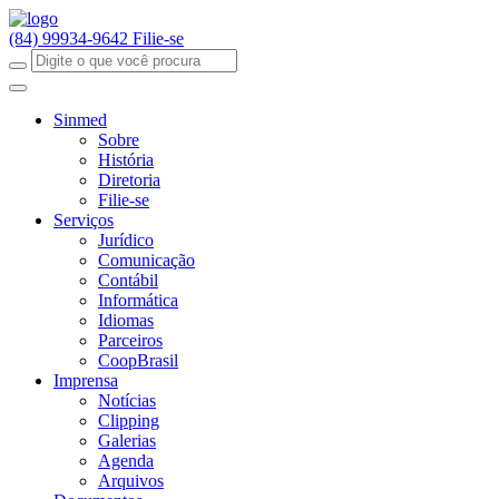
(84) 99934-9642
Filie-se
Sinmed
Sobre
História
Diretoria
Filie-se
Serviços
Jurídico
Comunicação
Contábil
Informática
Idiomas
Parceiros
CoopBrasil
Imprensa
Notícias
Clipping
Galerias
Agenda
Arquivos