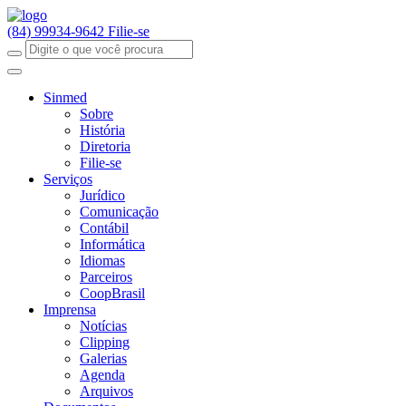
(84) 99934-9642
Filie-se
Sinmed
Sobre
História
Diretoria
Filie-se
Serviços
Jurídico
Comunicação
Contábil
Informática
Idiomas
Parceiros
CoopBrasil
Imprensa
Notícias
Clipping
Galerias
Agenda
Arquivos