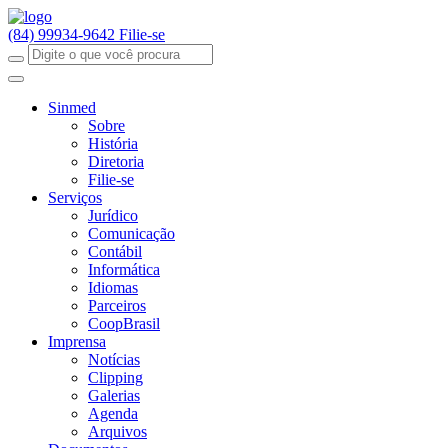
(84) 99934-9642
Filie-se
Sinmed
Sobre
História
Diretoria
Filie-se
Serviços
Jurídico
Comunicação
Contábil
Informática
Idiomas
Parceiros
CoopBrasil
Imprensa
Notícias
Clipping
Galerias
Agenda
Arquivos