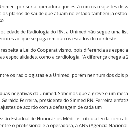
Unimed, por ser a operadora que está com os reajustes de 
os os planos de saúde que atuam no estado também já estã
o.
Sociedade de Radiologia do RN, a Unimed não segue uma lis
eriores ao que se paga em outros estados do nordeste.
respeita a Lei do Cooperativismo, pois diferencia as especi
s especialidades, como a cardiologia. “A diferença chega 
ntre os radiologistas e a Unimed, porém nenhum dos dois p
duas negativas da Unimed. Sabemos que a greve é um mecani
ma Geraldo Ferreira, presidente do Sinmed RN. Ferreira enfat
reajustes de acordo com a defasagem de cada um.
ão Estadual de Honorários Médicos, citou a lei da contratu
tre o profissional e a operadora, a ANS (Agência Nacional de