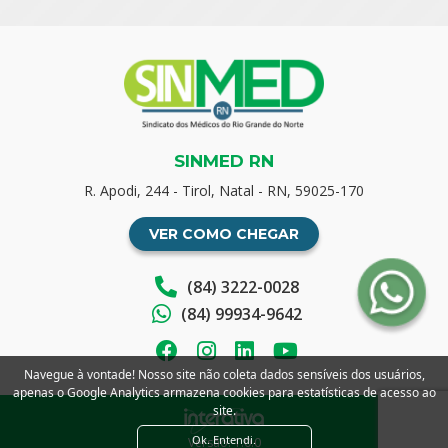
SINMED RN
R. Apodi, 244 - Tirol, Natal - RN, 59025-170
VER COMO CHEGAR
(84) 3222-0028
(84) 99934-9642
Navegue à vontade! Nosso site não coleta dados sensíveis dos usuários,
apenas o Google Analytics armazena cookies para estatísticas de acesso ao
site.
Ok. Entendi.
Versão: 1.0.0