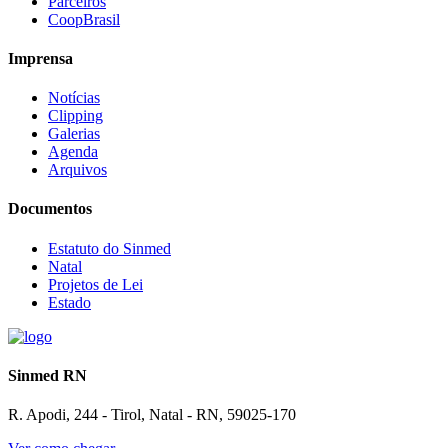
Parceiros
CoopBrasil
Imprensa
Notícias
Clipping
Galerias
Agenda
Arquivos
Documentos
Estatuto do Sinmed
Natal
Projetos de Lei
Estado
Sinmed RN
R. Apodi, 244 - Tirol, Natal - RN, 59025-170