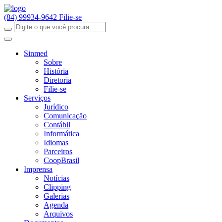
(84) 99934-9642
Filie-se
Sinmed
Sobre
História
Diretoria
Filie-se
Serviços
Jurídico
Comunicação
Contábil
Informática
Idiomas
Parceiros
CoopBrasil
Imprensa
Notícias
Clipping
Galerias
Agenda
Arquivos