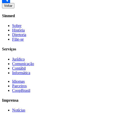
Voltar
Share
Sinmed
Sobre
História
Diretoria
Filie-se
Serviços
Jurídico
Comunicação
Contábil
Informática
Idiomas
Parceiros
CoopBrasil
Imprensa
Notícias