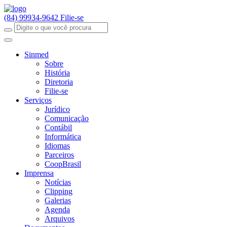
(84) 99934-9642
Filie-se
Sinmed
Sobre
História
Diretoria
Filie-se
Serviços
Jurídico
Comunicação
Contábil
Informática
Idiomas
Parceiros
CoopBrasil
Imprensa
Notícias
Clipping
Galerias
Agenda
Arquivos