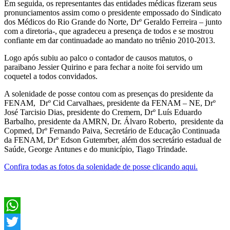
Em seguida, os representantes das entidades médicas fizeram seus
pronunciamentos assim como o presidente empossado do Sindicato
dos Médicos do Rio Grande do Norte, Drº Geraldo Ferreira – junto
com a diretoria-, que agradeceu a presença de todos e se mostrou
confiante em dar continuadade ao mandato no triênio 2010-2013.
Logo após subiu ao palco o contador de causos matutos, o
paraibano Jessier Quirino e para fechar a noite foi servido um
coquetel a todos convidados.
A solenidade de posse contou com as presenças do presidente da
FENAM, Drº Cid Carvalhaes, presidente da FENAM – NE, Drº
José Tarcisio Dias, presidente do Cremern, Drº Luís Eduardo
Barbalho, presidente da AMRN, Dr. Álvaro Roberto, presidente da
Copmed, Drº Fernando Paiva, Secretário de Educação Continuada
da FENAM, Drº Edson Gutemrber, além dos secretário estadual de
Saúde, George Antunes e do município, Tiago Trindade.
Confira todas as fotos da solenidade de posse clicando aqui.
WhatsApp