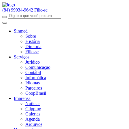
(84) 99934-9642
Filie-se
Sinmed
Sobre
História
Diretoria
Filie-se
Serviços
Jurídico
Comunicação
Contábil
Informática
Idiomas
Parceiros
CoopBrasil
Imprensa
Notícias
Clipping
Galerias
Agenda
Arquivos