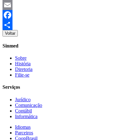
Twitter
Email
Facebook
Voltar
Share
Sinmed
Sobre
História
Diretoria
Filie-se
Serviços
Jurídico
Comunicação
Contábil
Informática
Idiomas
Parceiros
CoopBrasil