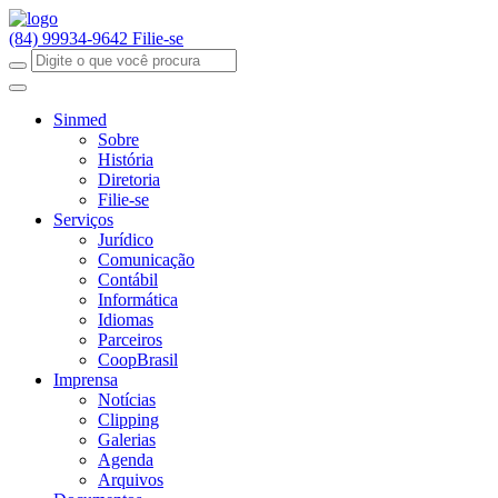
(84) 99934-9642
Filie-se
Sinmed
Sobre
História
Diretoria
Filie-se
Serviços
Jurídico
Comunicação
Contábil
Informática
Idiomas
Parceiros
CoopBrasil
Imprensa
Notícias
Clipping
Galerias
Agenda
Arquivos