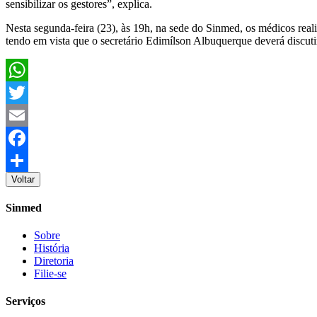
sensibilizar os gestores”, explica.
Nesta segunda-feira (23), às 19h, na sede do Sinmed, os médicos rea
tendo em vista que o secretário Edimílson Albuquerque deverá discuti
WhatsApp
Twitter
Email
Facebook
Voltar
Share
Sinmed
Sobre
História
Diretoria
Filie-se
Serviços