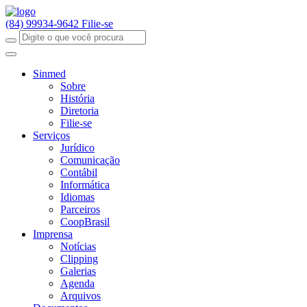
(84) 99934-9642
Filie-se
Sinmed
Sobre
História
Diretoria
Filie-se
Serviços
Jurídico
Comunicação
Contábil
Informática
Idiomas
Parceiros
CoopBrasil
Imprensa
Notícias
Clipping
Galerias
Agenda
Arquivos