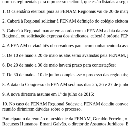
normas regimentais para o processo eleitoral, que estão listadas a segui
1. O calendário eleitoral para as FENAM Regionais vai de 20 de mar
2. Caberá à Regional solicitar à FENAM definição do colégio eleitora
3. Caberá à Regional marcar em acordo com a FENAM a data da assem
Regional, ou solicitação expressa dos sindicatos, caberá à própria F
4. A FENAM enviará três observadores para acompanhamento da assem
5. De 10 de maio a 20 de maio as atas serão avaliadas pela FENAM, j
6. De 20 de maio a 30 de maio haverá prazo para contestações;
7. De 30 de maio a 10 de junho completa-se o processo das regionais;
8. A data do Congresso da FENAM será nos dias 25, 26 e 27 de junh
9. A nova diretoria assume em 1º de julho de 2015;
10. No caso da FENAM Regional Sudeste a FENAM decidiu convocar to
reunião dirimirem dúvidas sobre o processo.
Participaram da reunião o presidente da FENAM, Geraldo Ferreira, o vic
Recursos Humanos, Ernani Galvão, o diretor de Assuntos Jurídicos, E