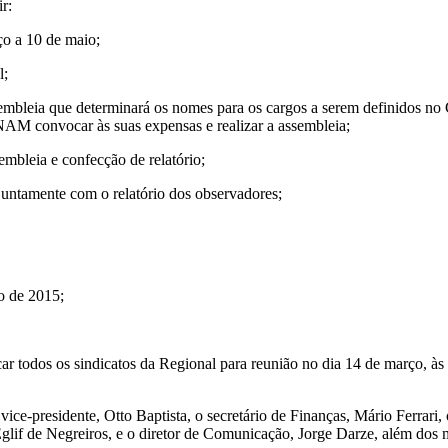
r:
ço a 10 de maio;
l;
bleia que determinará os nomes para os cargos a serem definidos no C
ENAM convocar às suas expensas e realizar a assembleia;
bleia e confecção de relatório;
untamente com o relatório dos observadores;
o de 2015;
dos os sindicatos da Regional para reunião no dia 14 de março, às 1
e-presidente, Otto Baptista, o secretário de Finanças, Mário Ferrari, o
glif de Negreiros, e o diretor de Comunicação, Jorge Darze, além dos