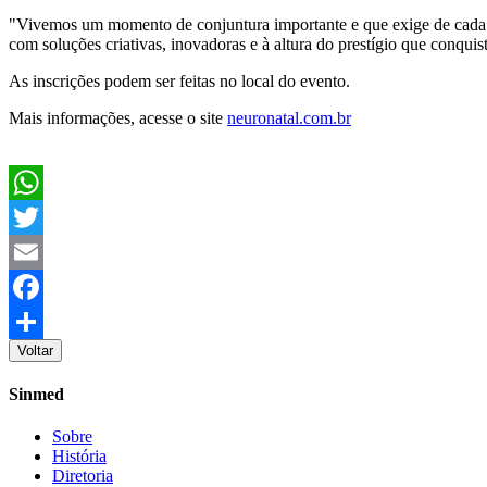
"Vivemos um momento de conjuntura importante e que exige de cada u
com soluções criativas, inovadoras e à altura do prestígio que conqu
As inscrições podem ser feitas no local do evento.
Mais informações, acesse o site
neuronatal.com.br
WhatsApp
Twitter
Email
Facebook
Voltar
Share
Sinmed
Sobre
História
Diretoria