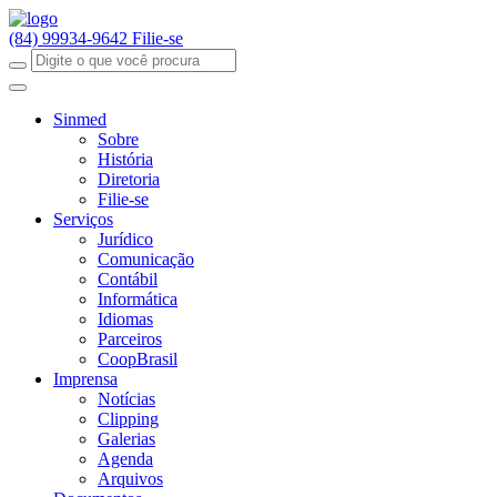
(84) 99934-9642
Filie-se
Sinmed
Sobre
História
Diretoria
Filie-se
Serviços
Jurídico
Comunicação
Contábil
Informática
Idiomas
Parceiros
CoopBrasil
Imprensa
Notícias
Clipping
Galerias
Agenda
Arquivos