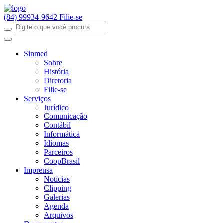
(84) 99934-9642
Filie-se
Sinmed
Sobre
História
Diretoria
Filie-se
Serviços
Jurídico
Comunicação
Contábil
Informática
Idiomas
Parceiros
CoopBrasil
Imprensa
Notícias
Clipping
Galerias
Agenda
Arquivos