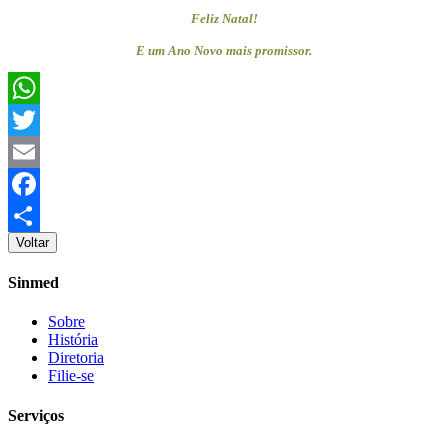
Feliz Natal!
E um Ano Novo mais promissor.
WhatsApp
Twitter
Email
Facebook
Voltar
Share
Sinmed
Sobre
História
Diretoria
Filie-se
Serviços