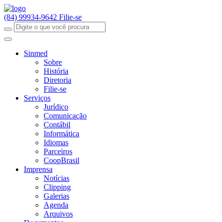
(84) 99934-9642
Filie-se
Sinmed
Sobre
História
Diretoria
Filie-se
Serviços
Jurídico
Comunicação
Contábil
Informática
Idiomas
Parceiros
CoopBrasil
Imprensa
Notícias
Clipping
Galerias
Agenda
Arquivos