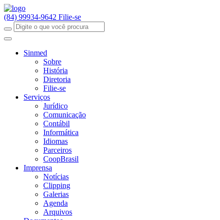
(84) 99934-9642
Filie-se
Sinmed
Sobre
História
Diretoria
Filie-se
Serviços
Jurídico
Comunicação
Contábil
Informática
Idiomas
Parceiros
CoopBrasil
Imprensa
Notícias
Clipping
Galerias
Agenda
Arquivos