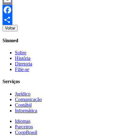
Email
Facebook
Voltar
Share
Sinmed
Sobre
História
Diretoria
Filie-se
Serviços
Jurídico
Comunicação
Contábil
Informática
Idiomas
Parceiros
CoopBrasil