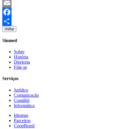
Twitter
Email
Facebook
Voltar
Share
Sinmed
Sobre
História
Diretoria
Filie-se
Serviços
Jurídico
Comunicação
Contábil
Informática
Idiomas
Parceiros
CoopBrasil