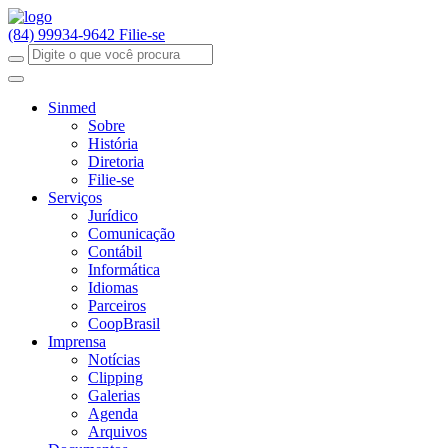
(84) 99934-9642
Filie-se
Sinmed
Sobre
História
Diretoria
Filie-se
Serviços
Jurídico
Comunicação
Contábil
Informática
Idiomas
Parceiros
CoopBrasil
Imprensa
Notícias
Clipping
Galerias
Agenda
Arquivos