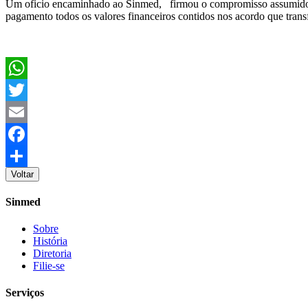
Um oficio encaminhado ao Sinmed, firmou o compromisso assumido p
pagamento todos os valores financeiros contidos nos acordo que tran
WhatsApp
Twitter
Email
Facebook
Voltar
Share
Sinmed
Sobre
História
Diretoria
Filie-se
Serviços