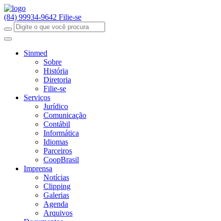
(84) 99934-9642
Filie-se
Sinmed
Sobre
História
Diretoria
Filie-se
Serviços
Jurídico
Comunicação
Contábil
Informática
Idiomas
Parceiros
CoopBrasil
Imprensa
Notícias
Clipping
Galerias
Agenda
Arquivos