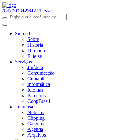
(84) 99934-9642
Filie-se
Sinmed
Sobre
História
Diretoria
Filie-se
Serviços
Jurídico
Comunicação
Contábil
Informática
Idiomas
Parceiros
CoopBrasil
Imprensa
Notícias
Clipping
Galerias
Agenda
Arquivos