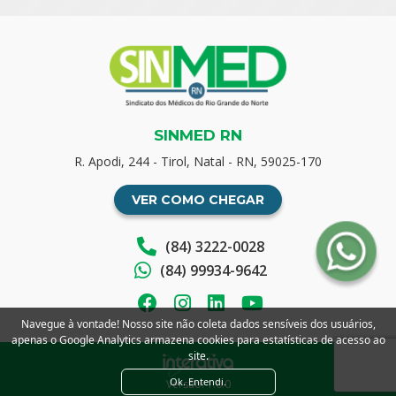
SINMED RN
R. Apodi, 244 - Tirol, Natal - RN, 59025-170
VER COMO CHEGAR
(84) 3222-0028
(84) 99934-9642
Navegue à vontade! Nosso site não coleta dados sensíveis dos usuários,
apenas o Google Analytics armazena cookies para estatísticas de acesso ao
site.
Ok. Entendi.
Versão: 1.0.0