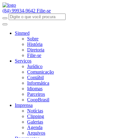
(84) 99934-9642
Filie-se
Sinmed
Sobre
História
Diretoria
Filie-se
Serviços
Jurídico
Comunicação
Contábil
Informática
Idiomas
Parceiros
CoopBrasil
Imprensa
Notícias
Clipping
Galerias
Agenda
Arquivos