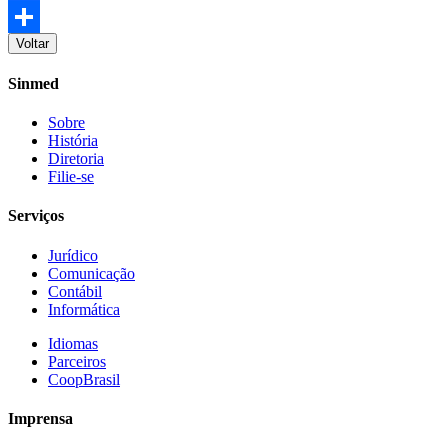
Facebook
Voltar
Share
Sinmed
Sobre
História
Diretoria
Filie-se
Serviços
Jurídico
Comunicação
Contábil
Informática
Idiomas
Parceiros
CoopBrasil
Imprensa