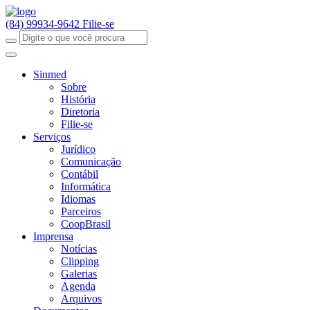
(84) 99934-9642
Filie-se
Sinmed
Sobre
História
Diretoria
Filie-se
Serviços
Jurídico
Comunicação
Contábil
Informática
Idiomas
Parceiros
CoopBrasil
Imprensa
Notícias
Clipping
Galerias
Agenda
Arquivos