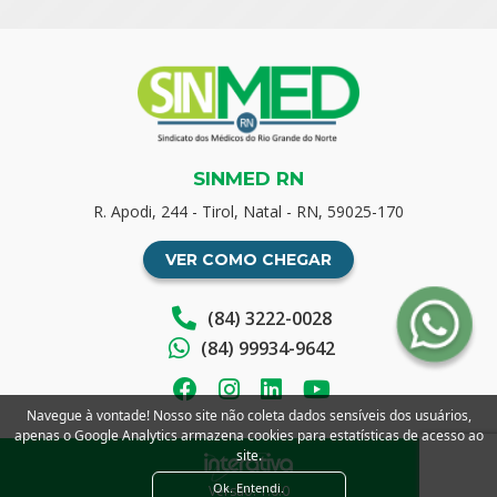
SINMED RN
R. Apodi, 244 - Tirol, Natal - RN, 59025-170
VER COMO CHEGAR
(84) 3222-0028
(84) 99934-9642
Navegue à vontade! Nosso site não coleta dados sensíveis dos usuários,
apenas o Google Analytics armazena cookies para estatísticas de acesso ao
site.
Ok. Entendi.
Versão: 1.0.0