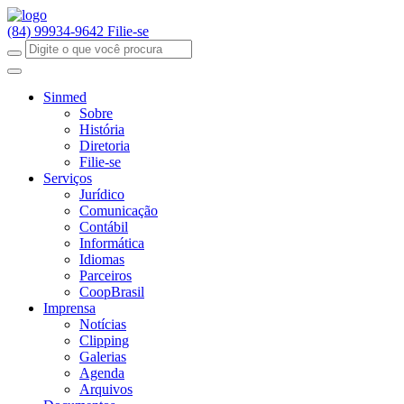
(84) 99934-9642
Filie-se
Sinmed
Sobre
História
Diretoria
Filie-se
Serviços
Jurídico
Comunicação
Contábil
Informática
Idiomas
Parceiros
CoopBrasil
Imprensa
Notícias
Clipping
Galerias
Agenda
Arquivos