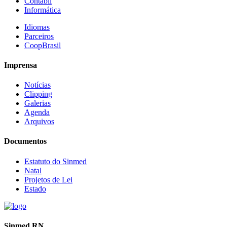
Contábil
Informática
Idiomas
Parceiros
CoopBrasil
Imprensa
Notícias
Clipping
Galerias
Agenda
Arquivos
Documentos
Estatuto do Sinmed
Natal
Projetos de Lei
Estado
Sinmed RN