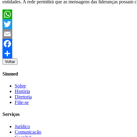
entidades. A rede permitirá que as mensagens das lideranças possam
WhatsApp
Twitter
Email
Facebook
Voltar
Share
Sinmed
Sobre
História
Diretoria
Filie-se
Serviços
Jurídico
Comunicação