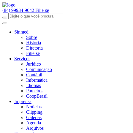
(84) 99934-9642
Filie-se
Sinmed
Sobre
História
Diretoria
Filie-se
Serviços
Jurídico
Comunicação
Contábil
Informática
Idiomas
Parceiros
CoopBrasil
Imprensa
Notícias
Clipping
Galerias
Agenda
Arquivos