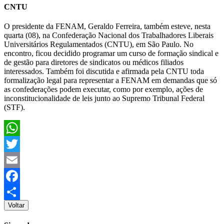
CNTU
O presidente da FENAM, Geraldo Ferreira, também esteve, nesta
quarta (08), na Confederação Nacional dos Trabalhadores Liberais
Universitários Regulamentados (CNTU), em São Paulo. No
encontro, ficou decidido programar um curso de formação sindical e
de gestão para diretores de sindicatos ou médicos filiados
interessados. Também foi discutida e afirmada pela CNTU toda
formalização legal para representar a FENAM em demandas que só
as confederações podem executar, como por exemplo, ações de
inconstitucionalidade de leis junto ao Supremo Tribunal Federal
(STF).
WhatsApp
Twitter
Email
Facebook
Voltar
Share