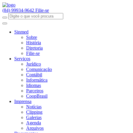
(84) 99934-9642
Filie-se
Sinmed
Sobre
História
Diretoria
Filie-se
Serviços
Jurídico
Comunicação
Contábil
Informática
Idiomas
Parceiros
CoopBrasil
Imprensa
Notícias
Clipping
Galerias
Agenda
Arquivos