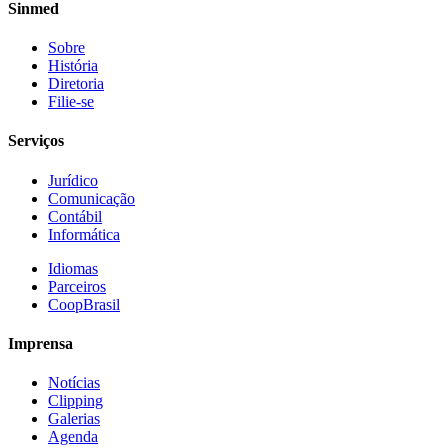
Sinmed
Sobre
História
Diretoria
Filie-se
Serviços
Jurídico
Comunicação
Contábil
Informática
Idiomas
Parceiros
CoopBrasil
Imprensa
Notícias
Clipping
Galerias
Agenda