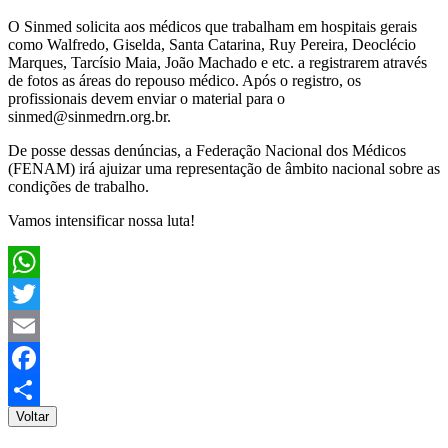
O Sinmed solicita aos médicos que trabalham em hospitais gerais
como Walfredo, Giselda, Santa Catarina, Ruy Pereira, Deoclécio
Marques, Tarcísio Maia, João Machado e etc. a registrarem através
de fotos as áreas do repouso médico. Após o registro, os
profissionais devem enviar o material para o
sinmed@sinmedrn.org.br.
De posse dessas denúncias, a Federação Nacional dos Médicos
(FENAM) irá ajuizar uma representação de âmbito nacional sobre as
condições de trabalho.
Vamos intensificar nossa luta!
WhatsApp
Twitter
Email
Facebook
Voltar
Share