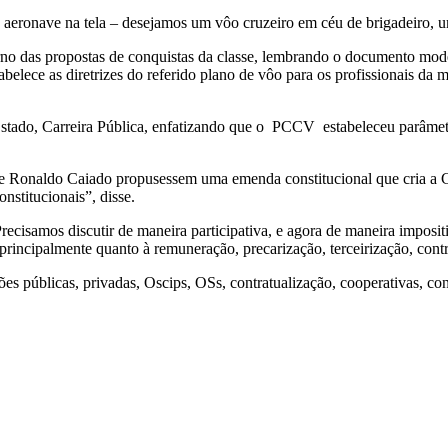
 aeronave na tela – desejamos um vôo cruzeiro em céu de brigadeiro, 
orno das propostas de conquistas da classe, lembrando o documento 
ece as diretrizes do referido plano de vôo para os profissionais da me
stado, Carreira Pública, enfatizando que o PCCV estabeleceu parâmetro
 e Ronaldo Caiado propusessem uma emenda constitucional que cria a 
nstitucionais”, disse.
Precisamos discutir de maneira participativa, e agora de maneira imposi
rincipalmente quanto à remuneração, precarização, terceirização, contr
es públicas, privadas, Oscips, OSs, contratualização, cooperativas, co