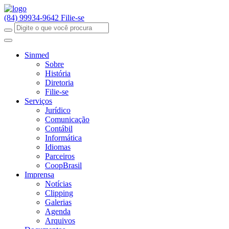
(84) 99934-9642
Filie-se
Sinmed
Sobre
História
Diretoria
Filie-se
Serviços
Jurídico
Comunicação
Contábil
Informática
Idiomas
Parceiros
CoopBrasil
Imprensa
Notícias
Clipping
Galerias
Agenda
Arquivos