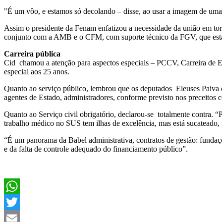
"É um vôo, e estamos só decolando – disse, ao usar a imagem de uma
Assim o presidente da Fenam enfatizou a necessidade da união em t
conjunto com a AMB e o CFM, com suporte técnico da FGV, que estabel
Carreira pública
Cid chamou a atenção para aspectos especiais – PCCV, Carreira de E
especial aos 25 anos.
Quanto ao serviço público, lembrou que os deputados Eleuses Paiva
agentes de Estado, administradores, conforme previsto nos preceitos co
Quanto ao Serviço civil obrigatório, declarou-se totalmente contra. “
trabalho médico no SUS tem ilhas de excelência, mas está sucateado, p
“É um panorama da Babel administrativa, contratos de gestão: fundaçõ
e da falta de controle adequado do financiamento público”.
WhatsApp
Twitter