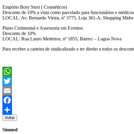
Empório Bory Stori ( Cosméticos)
Desconto de 10% a vista como parcelado para funcionários e méd
LOCAL: Av. Bernardo Vieira, nº 3775, Loja 361-A, Shopping Midw
Plano Cerimonial e Assessoria em Eventos
Desconto de 10%
LOCAL: Rua Lauro Medeiros, nº 1855, Bairro: – Lagoa Nova
Para receber a carteira de sindicalizado e ter direito a todos os desc
WhatsApp
Twitter
Email
Facebook
Voltar
Share
Sinmed