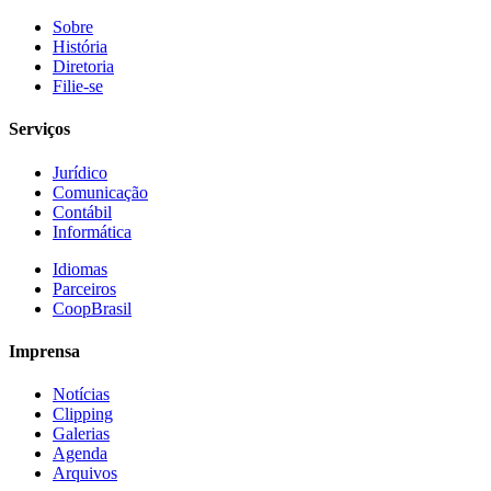
Sobre
História
Diretoria
Filie-se
Serviços
Jurídico
Comunicação
Contábil
Informática
Idiomas
Parceiros
CoopBrasil
Imprensa
Notícias
Clipping
Galerias
Agenda
Arquivos