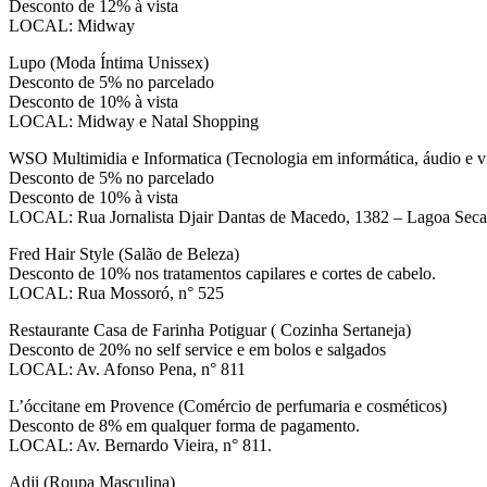
Desconto de 12% à vista
LOCAL: Midway
Lupo (Moda Íntima Unissex)
Desconto de 5% no parcelado
Desconto de 10% à vista
LOCAL: Midway e Natal Shopping
WSO Multimidia e Informatica (Tecnologia em informática, áudio e v
Desconto de 5% no parcelado
Desconto de 10% à vista
LOCAL: Rua Jornalista Djair Dantas de Macedo, 1382 – Lagoa Sec
Fred Hair Style (Salão de Beleza)
Desconto de 10% nos tratamentos capilares e cortes de cabelo.
LOCAL: Rua Mossoró, n° 525
Restaurante Casa de Farinha Potiguar ( Cozinha Sertaneja)
Desconto de 20% no self service e em bolos e salgados
LOCAL: Av. Afonso Pena, n° 811
L’óccitane em Provence (Comércio de perfumaria e cosméticos)
Desconto de 8% em qualquer forma de pagamento.
LOCAL: Av. Bernardo Vieira, n° 811.
Adji (Roupa Masculina)