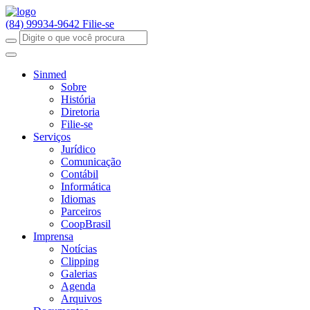
(84) 99934-9642
Filie-se
Sinmed
Sobre
História
Diretoria
Filie-se
Serviços
Jurídico
Comunicação
Contábil
Informática
Idiomas
Parceiros
CoopBrasil
Imprensa
Notícias
Clipping
Galerias
Agenda
Arquivos