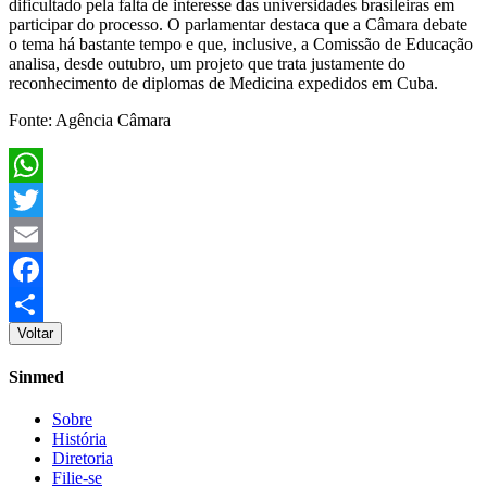
dificultado pela falta de interesse das universidades brasileiras em
participar do processo. O parlamentar destaca que a Câmara debate
o tema há bastante tempo e que, inclusive, a Comissão de Educação
analisa, desde outubro, um projeto que trata justamente do
reconhecimento de diplomas de Medicina expedidos em Cuba.
Fonte: Agência Câmara
WhatsApp
Twitter
Email
Facebook
Voltar
Share
Sinmed
Sobre
História
Diretoria
Filie-se