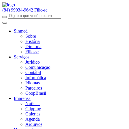
(84) 99934-9642
Filie-se
Sinmed
Sobre
História
Diretoria
Filie-se
Serviços
Jurídico
Comunicação
Contábil
Informática
Idiomas
Parceiros
CoopBrasil
Imprensa
Notícias
Clipping
Galerias
Agenda
Arquivos