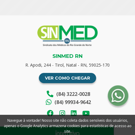
SINMED RN
R. Apodi, 244 - Tirol, Natal - RN, 59025-170
VER COMO CHEGAR
(84) 3222-0028
(84) 99934-9642
Navegue à vontade! Nosso site não coleta dados sensíveis dos usuários,
apenas o Google Analytics armazena cookies para estatísticas de acesso ao
site.