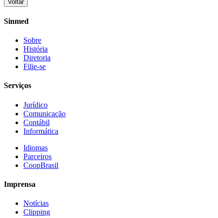
Voltar
Share
Sinmed
Sobre
História
Diretoria
Filie-se
Serviços
Jurídico
Comunicação
Contábil
Informática
Idiomas
Parceiros
CoopBrasil
Imprensa
Notícias
Clipping