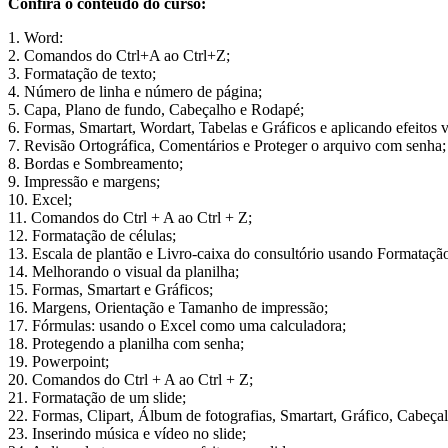
Confira o conteúdo do curso:
1. Word:
2. Comandos do Ctrl+A ao Ctrl+Z;
3. Formatação de texto;
4. Número de linha e número de página;
5. Capa, Plano de fundo, Cabeçalho e Rodapé;
6. Formas, Smartart, Wordart, Tabelas e Gráficos e aplicando efeitos v
7. Revisão Ortográfica, Comentários e Proteger o arquivo com senha;
8. Bordas e Sombreamento;
9. Impressão e margens;
10. Excel;
11. Comandos do Ctrl + A ao Ctrl + Z;
12. Formatação de células;
13. Escala de plantão e Livro-caixa do consultório usando Formataçã
14. Melhorando o visual da planilha;
15. Formas, Smartart e Gráficos;
16. Margens, Orientação e Tamanho de impressão;
17. Fórmulas: usando o Excel como uma calculadora;
18. Protegendo a planilha com senha;
19. Powerpoint;
20. Comandos do Ctrl + A ao Ctrl + Z;
21. Formatação de um slide;
22. Formas, Clipart, Álbum de fotografias, Smartart, Gráfico, Cabeç
23. Inserindo música e vídeo no slide;