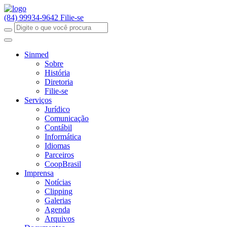
(84) 99934-9642
Filie-se
Sinmed
Sobre
História
Diretoria
Filie-se
Serviços
Jurídico
Comunicação
Contábil
Informática
Idiomas
Parceiros
CoopBrasil
Imprensa
Notícias
Clipping
Galerias
Agenda
Arquivos