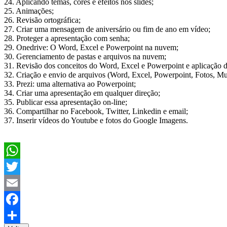
24. Aplicando temas, cores e efeitos nos slides;
25. Animações;
26. Revisão ortográfica;
27. Criar uma mensagem de aniversário ou fim de ano em vídeo;
28. Proteger a apresentação com senha;
29. Onedrive: O Word, Excel e Powerpoint na nuvem;
30. Gerenciamento de pastas e arquivos na nuvem;
31. Revisão dos conceitos do Word, Excel e Powerpoint e aplicação 
32. Criação e envio de arquivos (Word, Excel, Powerpoint, Fotos, Mus
33. Prezi: uma alternativa ao Powerpoint;
34. Criar uma apresentação em qualquer direção;
35. Publicar essa apresentação on-line;
36. Compartilhar no Facebook, Twitter, Linkedin e email;
37. Inserir vídeos do Youtube e fotos do Google Imagens.
WhatsApp
Twitter
Email
Facebook