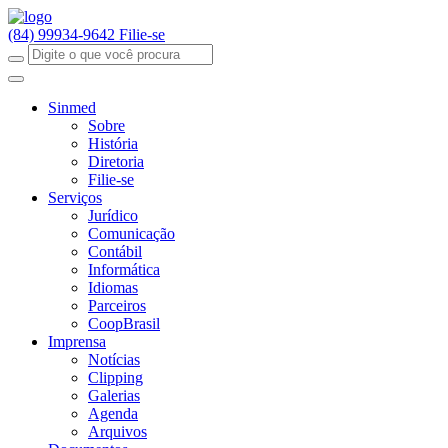
(84) 99934-9642
Filie-se
Sinmed
Sobre
História
Diretoria
Filie-se
Serviços
Jurídico
Comunicação
Contábil
Informática
Idiomas
Parceiros
CoopBrasil
Imprensa
Notícias
Clipping
Galerias
Agenda
Arquivos