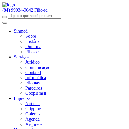
(84) 99934-9642
Filie-se
Sinmed
Sobre
História
Diretoria
Filie-se
Serviços
Jurídico
Comunicação
Contábil
Informática
Idiomas
Parceiros
CoopBrasil
Imprensa
Notícias
Clipping
Galerias
Agenda
Arquivos