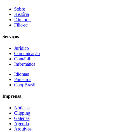
Sobre
História
Diretoria
Filie-se
Serviços
Jurídico
Comunicação
Contábil
Informática
Idiomas
Parceiros
CoopBrasil
Imprensa
Notícias
Clipping
Galerias
Agenda
Arquivos