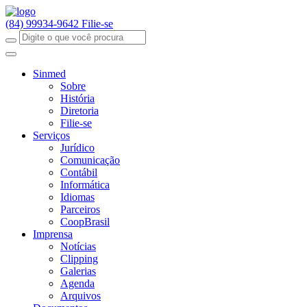
(84) 99934-9642
Filie-se
Sinmed
Sobre
História
Diretoria
Filie-se
Serviços
Jurídico
Comunicação
Contábil
Informática
Idiomas
Parceiros
CoopBrasil
Imprensa
Notícias
Clipping
Galerias
Agenda
Arquivos