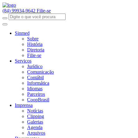
(84) 99934-9642
Filie-se
Sinmed
Sobre
História
Diretoria
Filie-se
Serviços
Jurídico
Comunicação
Contábil
Informática
Idiomas
Parceiros
CoopBrasil
Imprensa
Notícias
Clipping
Galerias
Agenda
Arquivos