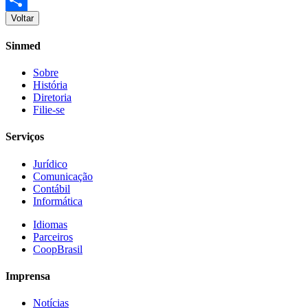
Voltar
Share
Sinmed
Sobre
História
Diretoria
Filie-se
Serviços
Jurídico
Comunicação
Contábil
Informática
Idiomas
Parceiros
CoopBrasil
Imprensa
Notícias