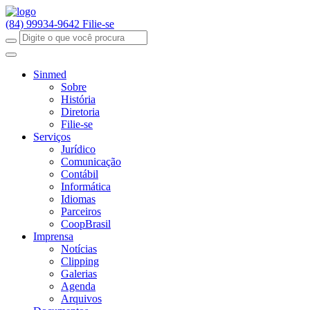
(84) 99934-9642
Filie-se
Sinmed
Sobre
História
Diretoria
Filie-se
Serviços
Jurídico
Comunicação
Contábil
Informática
Idiomas
Parceiros
CoopBrasil
Imprensa
Notícias
Clipping
Galerias
Agenda
Arquivos