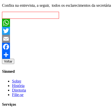
Confira na entrevista, a seguir, todos os esclarecimentos da secretária
WhatsApp
Twitter
Email
Facebook
Voltar
Share
Sinmed
Sobre
História
Diretoria
Filie-se
Serviços