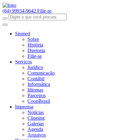
(84) 99934-9642
Filie-se
Sinmed
Sobre
História
Diretoria
Filie-se
Serviços
Jurídico
Comunicação
Contábil
Informática
Idiomas
Parceiros
CoopBrasil
Imprensa
Notícias
Clipping
Galerias
Agenda
Arquivos