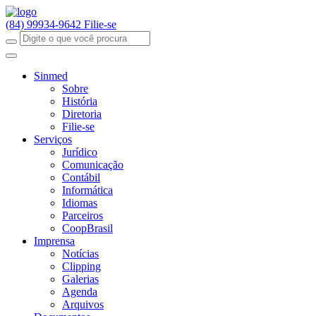
(84) 99934-9642
Filie-se
Sinmed
Sobre
História
Diretoria
Filie-se
Serviços
Jurídico
Comunicação
Contábil
Informática
Idiomas
Parceiros
CoopBrasil
Imprensa
Notícias
Clipping
Galerias
Agenda
Arquivos