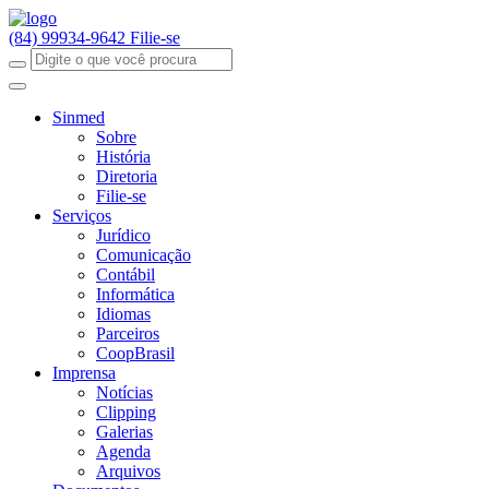
(84) 99934-9642
Filie-se
Sinmed
Sobre
História
Diretoria
Filie-se
Serviços
Jurídico
Comunicação
Contábil
Informática
Idiomas
Parceiros
CoopBrasil
Imprensa
Notícias
Clipping
Galerias
Agenda
Arquivos